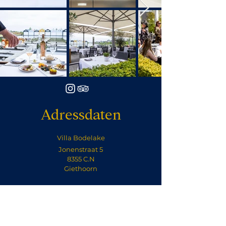
Adressdaten
Villa Bodelake
Jonenstraat 5
8355 C.N
Giethoorn
Öffnungszeiten