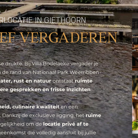
RLOCATIE IN GIETHOORN
IEF VERGADEREN
e drukte. Bij Villa Bodelaeke vergader je
n de rand van Nationaal Park Weerribben-
ater, rust en natuur
ontstaat
ruimte
ere gesprekken en frisse inzichten
.
heid, culinaire kwaliteit
en een
. Dankzij de exclusieve ligging, het
ruime
gelijkheid om de
locatie privé af te
eenkomst die volledig aansluit bij jullie