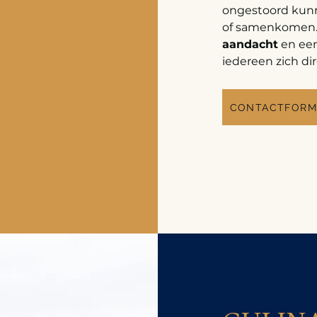
ongestoord kunn
of samenkomen
aandacht
en ee
iedereen zich di
CONTACTFORM