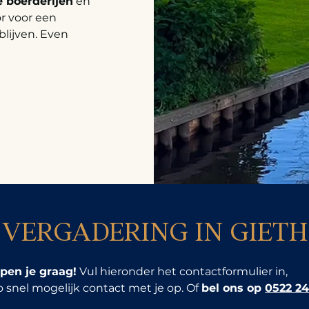
e boerderijen
en
r voor een
blijven. Even
E VERGADERING IN GIET
pen je graag!
Vul hieronder het contactformulier in,
 snel mogelijk contact met je op. Of
bel ons op
0522 2