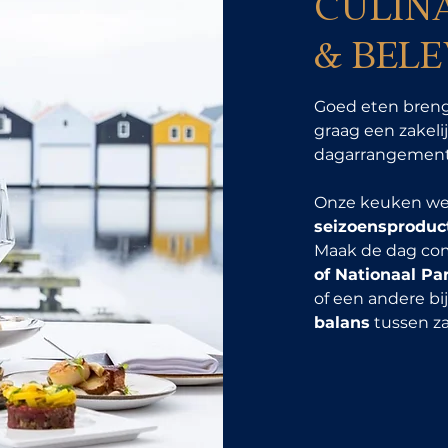
CULIN
& BEL
Goed eten bren
graag een zakelij
dagarrangement
Onze keuken we
seizoensproduc
Maak de dag co
of Nationaal P
of een andere bi
balans
tussen za