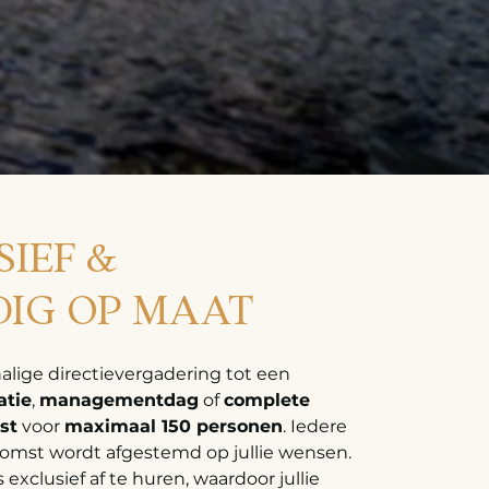
IEF &
DIG OP MAAT
alige directievergadering tot een
atie
,
managementdag
of
complete
st
voor
maximaal 150 personen
. Iedere
komst wordt afgestemd op jullie wensen.
s exclusief af te huren, waardoor jullie