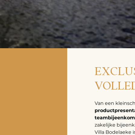
EXCLUS
VOLLE
Van een kleinsch
productpresent
teambijeenkom
zakelijke bijeen
Villa Bodelaeke i