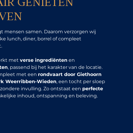
AIR GENIETEN
EVEN
gt mensen samen. Daarom verzorgen wij
ke lunch, diner, borrel of compleet
.
rkt met
verse ingrediënten
en
ten
, passend bij het karakter van de locatie.
mpleet met een
rondvaart door Giethoorn
ark Weerribben-Wieden
, een tocht per sloep
jzondere invulling. Zo ontstaat een
perfecte
kelijke inhoud, ontspanning en beleving.