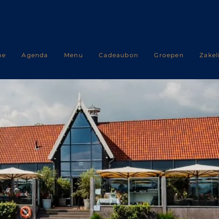
me
Agenda
Menu
Cadeaubon
Groepen
Zakel