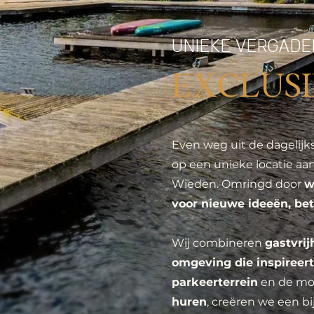
UNIEKE VERGADE
EXCLUS
Even weg uit de dagelijks
op een unieke locatie aa
Wieden. Omringd door
w
voor nieuwe ideeën, bet
Wij combineren
gastvrij
omgeving die inspireert
parkeerterrein
en de mo
huren
, creëren we een bij