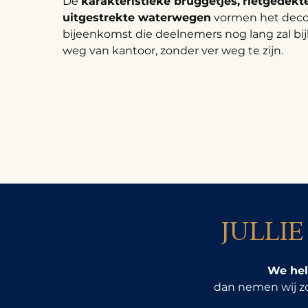
De
karakteristieke bruggetjes,
rietgedekt
uitgestrekte waterwegen
vormen het deco
bijeenkomst die deelnemers nog lang zal bij
weg van kantoor, zonder ver weg te zijn.
JULLI
We hel
dan nemen wij zo