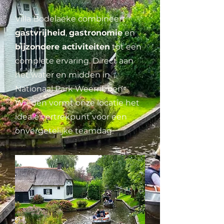
Villa Bodelaeke combineert
gastvrijheid
,
gastronomie
en
bijzondere activiteiten
tot een
complete ervaring. Direct aan
het water en midden in
Nationaal Park Weerribben-
Wieden vormt onze locatie het
ideale vertrekpunt voor een
onvergetelijke teamdag.