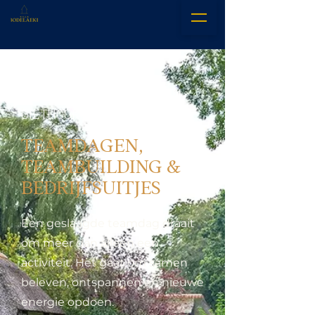
TEAMUITJES & BELEVING IN
GIETHOORN
TEAMDAGEN,
TEAMBUILDING &
BEDRIJFSUITJES
Een geslaagde teamdag draait
om meer dan alleen een
activiteit. Het gaat om samen
beleven, ontspannen en nieuwe
energie opdoen.