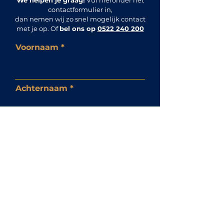
We helpen je graag!
Vul hieronder het
contactformulier in,
dan nemen wij zo snel mogelijk contact
met je op. Of
bel ons op
0522 240 200
Voornaam
Achternaam
Telefoonnummer
E-mailadres
Selecteer een datum